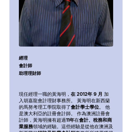
經理
會計師
助理理財師
現任經理一職的黃海明，
在 2012年 9 月
加
入胡嘉龍會計理財事務所。 黃海明在新西籣
的馬努考理工學院取得了
會計
學士學位
。 他
是澳大利亞的註冊會計師。 作為澳洲註冊會
計師，黃海明擁有超過
11年
在
會計、稅務和商
業服務
領域的經驗。這些經驗是從他在澳洲及